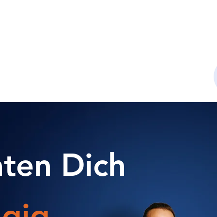
e ich
Leistungen
Altersvorsorge
Für Paare
aten Dich
gig