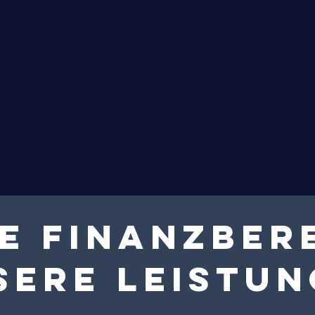
e Finanzber
sere Leistu