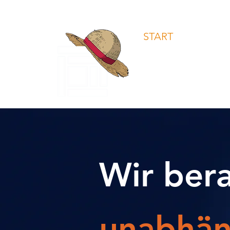
START
So arbeit
Andreas La
Farina
Wir ber
unabhän