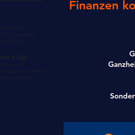
Finanzen ko
digital und
em Ort – jederzeit
 verwalten.
G
trom & Gas:
Ganzhei
rüfung und
Energiekosten, damit
rif profitierst.
Sondern