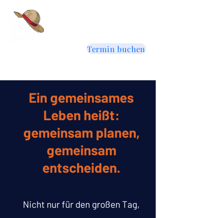
Andreas La
Farina
Termin buchen
Ein gemeinsames
Weil aus Ich & Du ein
Wir wird
Leben heißt:
gemeinsam planen,
– auch auf dem
Papier.
gemeinsam
entscheiden.
Nicht nur für den großen Tag,